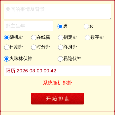
男
女
随机卦
在线摇
指定卦
数字卦
日期卦
时分卦
终身卦
火珠林伏神
易隐伏神
系统随机起卦