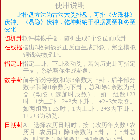
使用说明
此排盘方法为古法六爻排盘，可排《火珠林》
伏神、《易隐》伏神，乾坤卦纳干根据夏至和冬至
变化。
随机卦
软件模拟手摇，随机生成6个爻位而成卦。
在线摇
摇出3枚铜钱的正反面生成卦象，完全模拟
铜钱实物摇卦。
指定卦
指定上卦、下卦及动爻，若为历史卦可指定
干支，系统帮你生成卦象。
数字卦
前半部分字数和除8余数为上卦，后半部分
数字和除8余数为下卦，总和除6余数为动
爻（动爻可选加时辰数）。如一组数123
时，1为上卦，2+3为下卦，1+2+3为动爻。
如两组数1.23时，1为上卦，2+3为下卦，
1+2+3为动爻。
日期卦
A、选择农历日期时，按（农历年支数+农
历月+农历日）除8余数为上卦，（上卦总
数+时支数[+附加数]）除8余数为下卦，下